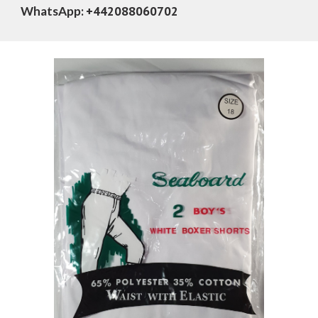
+442088060702
WhatsApp: 