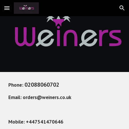
Skip to main content
Skip to navigation
02088060702                  
Phone: 
Email: 
orders@weiners.co.uk
Mobile: +447541470646